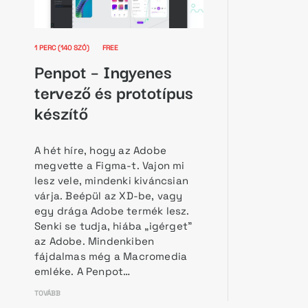
1 PERC (140 SZÓ)
FREE
Penpot – Ingyenes
tervező és prototípus
készítő
A hét híre, hogy az Adobe
megvette a Figma-t. Vajon mi
lesz vele, mindenki kiváncsian
várja. Beépül az XD-be, vagy
egy drága Adobe termék lesz.
Senki se tudja, hiába „igérget”
az Adobe. Mindenkiben
fájdalmas még a Macromedia
emléke. A Penpot…
TOVÁBB