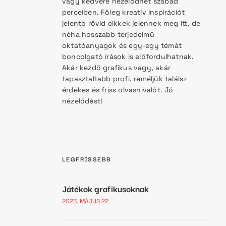
vagy kedvére nézelődhet szabad
perceiben. Főleg kreatív inspirációt
jelentő rövid cikkek jelennek meg itt, de
néha hosszabb terjedelmű
oktatóanyagok és egy-egy témát
boncolgató írások is előfordulhatnak.
Akár kezdő grafikus vagy, akár
tapasztaltabb profi, reméljük találsz
érdekes és friss olvasnivalót. Jó
nézelődést!
LEGFRISSEBB
Játékok grafikusoknak
2023. MÁJUS 22.