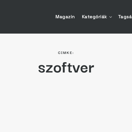
Magazin
Kategóriák
Tags
toggle
child
menu
CIMKE:
szoftver