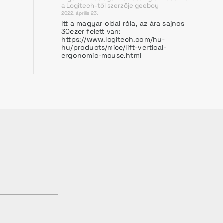
a Logitech-től
szerzője
geeboy
2022. április 23.
Itt a magyar oldal róla, az ára sajnos
30ezer felett van:
https://www.logitech.com/hu-
hu/products/mice/lift-vertical-
ergonomic-mouse.html