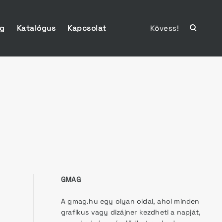
ág
Katalógus
Kapcsolat
Kövess!
open
search
form
GMAG
A gmag.hu egy olyan oldal, ahol minden
grafikus vagy dizájner kezdheti a napját,