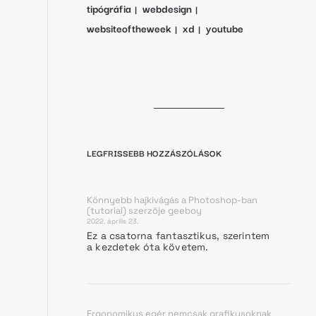
tipógráfia
webdesign
websiteoftheweek
xd
youtube
LEGFRISSEBB HOZZÁSZÓLÁSOK
Könnyebb hajkivágás a Photoshop-ban
(tutorial)
szerzője
geeboy
2022. április 23.
Ez a csatorna fantasztikus, szerintem
a kezdetek óta követem.
Ergonomikus egér nemcsak grafikusoknak