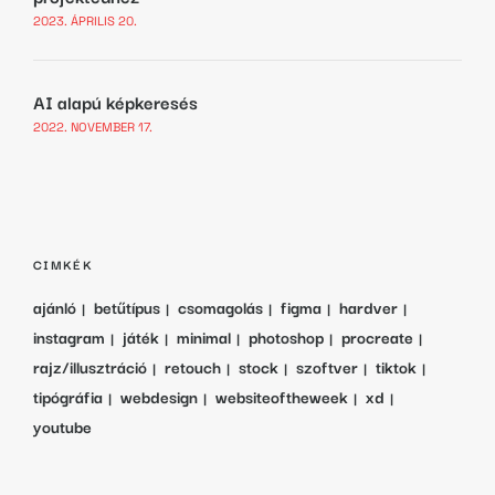
2023. ÁPRILIS 20.
AI alapú képkeresés
2022. NOVEMBER 17.
CIMKÉK
ajánló
betűtípus
csomagolás
figma
hardver
instagram
játék
minimal
photoshop
procreate
rajz/illusztráció
retouch
stock
szoftver
tiktok
tipógráfia
webdesign
websiteoftheweek
xd
youtube