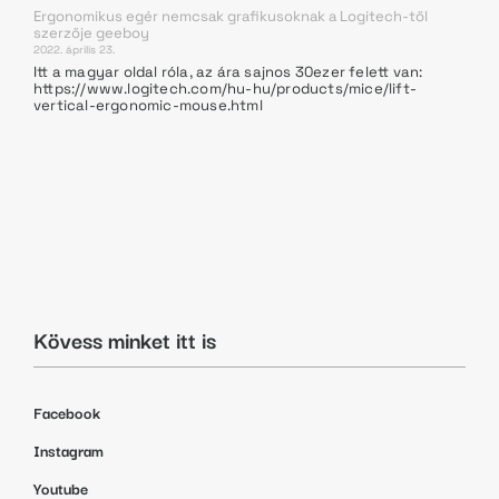
Ergonomikus egér nemcsak grafikusoknak a Logitech-től
szerzője
geeboy
2022. április 23.
Itt a magyar oldal róla, az ára sajnos 30ezer felett van:
https://www.logitech.com/hu-hu/products/mice/lift-
vertical-ergonomic-mouse.html
Kövess minket itt is
Facebook
Instagram
Youtube