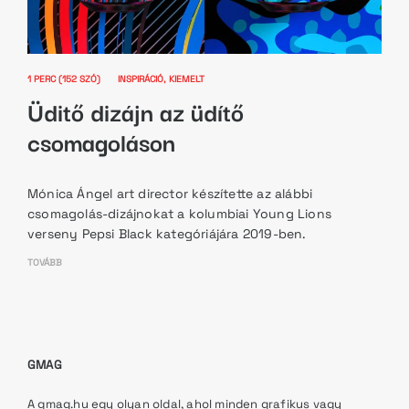
1 PERC (152 SZÓ)
INSPIRÁCIÓ
KIEMELT
Üditő dizájn az üdítő
csomagoláson
Mónica Ángel art director készítette az alábbi
csomagolás-dizájnokat a kolumbiai Young Lions
verseny Pepsi Black kategóriájára 2019-ben.
TOVÁBB
GMAG
A gmag.hu egy olyan oldal, ahol minden grafikus vagy