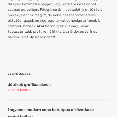
dizájner kezdheti a napját, vagy kedvére nézelődhet
szabad perceiben. Főleg kreatív inspirációt jelentő rövid
cikkek jelennek meg itt, de néha hosszabb terjedelmű
oktatóanyagok és egy-egy témát boncolgató írások is
előfordulhatnak. Akár kezdő grafikus vagy, akár
tapasztaltabb profi, reméljük találsz érdekes és friss
olvasnivalót. Jó nézelődést!
LEGFRISSEBB
Játékok grafikusoknak
2023. MÁJUS 22.
Ingyenes modern sans betűtípus a következő
projektedhez