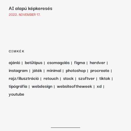
AI alapú képkeresés
2022. NOVEMBER 17.
CIMKÉK
ajánló
betűtípus
csomagolás
figma
hardver
instagram
játék
minimal
photoshop
procreate
rajz/illusztráció
retouch
stock
szoftver
tiktok
tipógráfia
webdesign
websiteoftheweek
xd
youtube