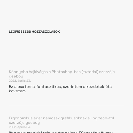
LEGFRISSEBB HOZZÁSZÓLÁSOK
Könnyebb hajkivágás a Photoshop-ban (tutorial)
szerzője
geeboy
2022. április 23.
Ez a csatorna fantasztikus, szerintem a kezdetek óta
követem.
Ergonomikus egér nemcsak grafikusoknak a Logitech-től
szerzője
geeboy
2022. április 23.
Itt a magyar oldal róla, az ára sajnos 30ezer felett van: