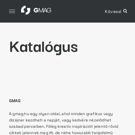
Skip
to
Kövess!
open
GMAG
content
sear
Grafika. Magazin.
form
Katalógus
GMAG
A gmag.hu egy olyan oldal, ahol minden grafikus vagy
dizájner kezdheti a napját, vagy kedvére nézelődhet
szabad perceiben. Főleg kreatív inspirációt jelentő rövid
cikkek jelennek meg itt, de néha hosszabb terjedelmű