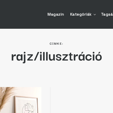
Magazin
Kategóriák
Tags
toggle
child
menu
CIMKE:
rajz/illusztráció