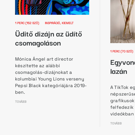
1 PERC (152 SZÓ)
INSPIRÁCIÓ
KIEMELT
Üditő dizájn az üdítő
csomagoláson
1 PERC (70 SZ
Egyvona
Mónica Ángel art director
készítette az alábbi
lazán
csomagolás-dizájnokat a
kolumbiai Young Lions verseny
Pepsi Black kategóriájára 2019-
A TikTok e
ben.
népszerűs
grafikusok
TOVÁBB
felfedezik
videókban 
TOVÁBB