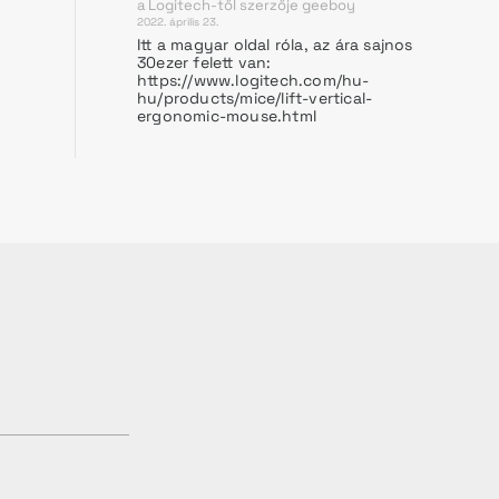
a Logitech-től
szerzője
geeboy
2022. április 23.
Itt a magyar oldal róla, az ára sajnos
30ezer felett van:
https://www.logitech.com/hu-
hu/products/mice/lift-vertical-
ergonomic-mouse.html