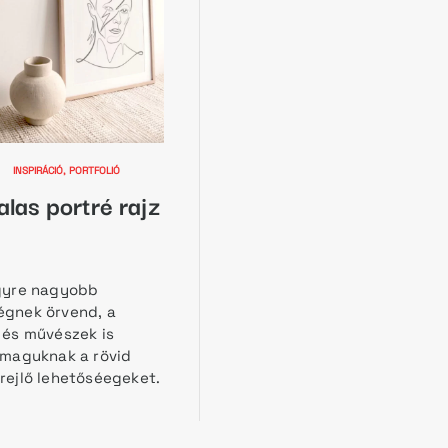
Ó)
INSPIRÁCIÓ
PORTFOLIÓ
las portré rajz
gyre nagyobb
égnek örvend, a
 és művészek is
 maguknak a rövid
rejlő lehetőséegeket.