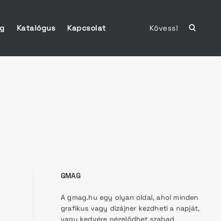
ág
Katalógus
Kapcsolat
Kövess!
open
search
form
GMAG
A gmag.hu egy olyan oldal, ahol minden
grafikus vagy dizájner kezdheti a napját,
vagy kedvére nézelődhet szabad