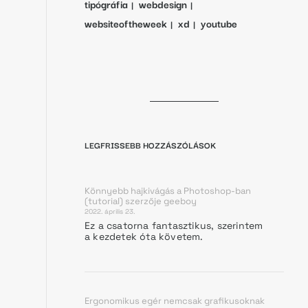
tipógráfia
webdesign
websiteoftheweek
xd
youtube
LEGFRISSEBB HOZZÁSZÓLÁSOK
Könnyebb hajkivágás a Photoshop-ban
(tutorial)
szerzője
geeboy
2022. április 23.
Ez a csatorna fantasztikus, szerintem
a kezdetek óta követem.
Ergonomikus egér nemcsak grafikusoknak