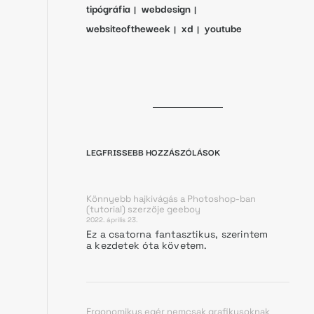
tipógráfia
webdesign
websiteoftheweek
xd
youtube
LEGFRISSEBB HOZZÁSZÓLÁSOK
Könnyebb hajkivágás a Photoshop-ban
(tutorial)
szerzője
geeboy
2022. április 23.
Ez a csatorna fantasztikus, szerintem
a kezdetek óta követem.
Ergonomikus egér nemcsak grafikusoknak