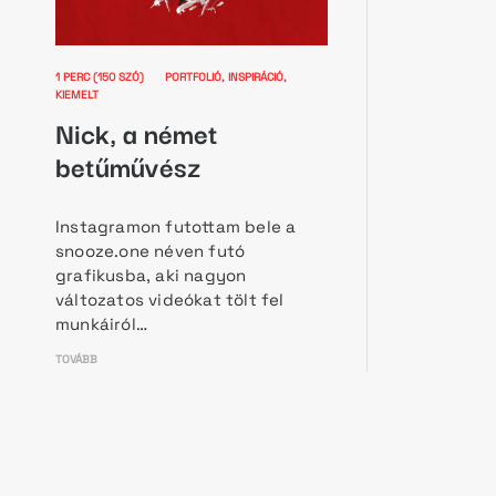
1 PERC (150 SZÓ)
PORTFOLIÓ
INSPIRÁCIÓ
KIEMELT
Nick, a német
betűművész
Instagramon futottam bele a
snooze.one néven futó
grafikusba, aki nagyon
változatos videókat tölt fel
munkáiról…
TOVÁBB