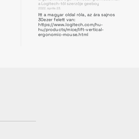
a Logitech-től
szerzője
geeboy
2022. április 23.
Itt a magyar oldal róla, az ára sajnos
30ezer felett van:
https://www.logitech.com/hu-
hu/products/mice/lift-vertical-
ergonomic-mouse.html