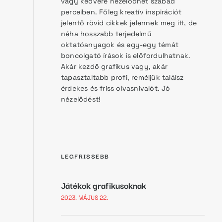
vagy kedvére nézelődhet szabad
perceiben. Főleg kreatív inspirációt
jelentő rövid cikkek jelennek meg itt, de
néha hosszabb terjedelmű
oktatóanyagok és egy-egy témát
boncolgató írások is előfordulhatnak.
Akár kezdő grafikus vagy, akár
tapasztaltabb profi, reméljük találsz
érdekes és friss olvasnivalót. Jó
nézelődést!
LEGFRISSEBB
Játékok grafikusoknak
2023. MÁJUS 22.