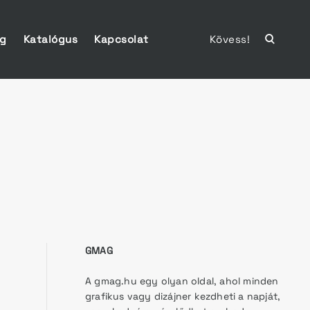
ág
Katalógus
Kapcsolat
Kövess!
open
search
form
GMAG
A gmag.hu egy olyan oldal, ahol minden
grafikus vagy dizájner kezdheti a napját,