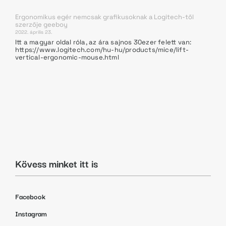
Ergonomikus egér nemcsak grafikusoknak a Logitech-től
szerzője
geeboy
2022. április 23.
Itt a magyar oldal róla, az ára sajnos 30ezer felett van:
https://www.logitech.com/hu-hu/products/mice/lift-
vertical-ergonomic-mouse.html
Kövess minket itt is
Facebook
Instagram