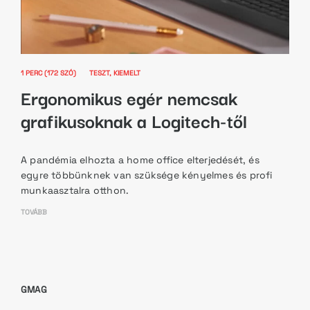
1 PERC (172 SZÓ)
TESZT
KIEMELT
Ergonomikus egér nemcsak
grafikusoknak a Logitech-től
A pandémia elhozta a home office elterjedését, és
egyre többünknek van szüksége kényelmes és profi
munkaasztalra otthon.
TOVÁBB
GMAG