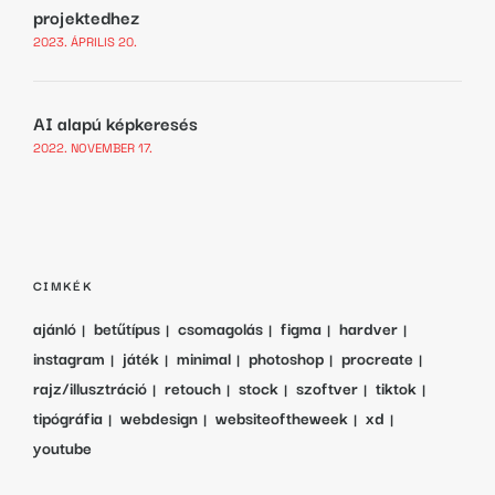
projektedhez
2023. ÁPRILIS 20.
AI alapú képkeresés
2022. NOVEMBER 17.
CIMKÉK
ajánló
betűtípus
csomagolás
figma
hardver
instagram
játék
minimal
photoshop
procreate
rajz/illusztráció
retouch
stock
szoftver
tiktok
tipógráfia
webdesign
websiteoftheweek
xd
youtube