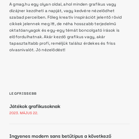
A gmag.hu egy olyan oldal, ahol minden grafikus vagy
dizájner kezdheti a napját, vagy kedvére nézelődhet
szabad perceiben. Főleg kreatív inspirációt jelentő rövid
cikkek jelennek meg itt, de néha hosszabb terjedelmű
oktatóanyagok és egy-egy témát boncolgató írások is
előfordulhatnak. Akár kezdő grafikus vagy, akár
tapasztaltabb profi, reméljük találsz érdekes és friss
olvasnivalót. Jó nézelődést!
LEGFRISSEBB
Játékok grafikusoknak
2023. MÁJUS 22.
Ingyenes modern sans betűtípus a következő