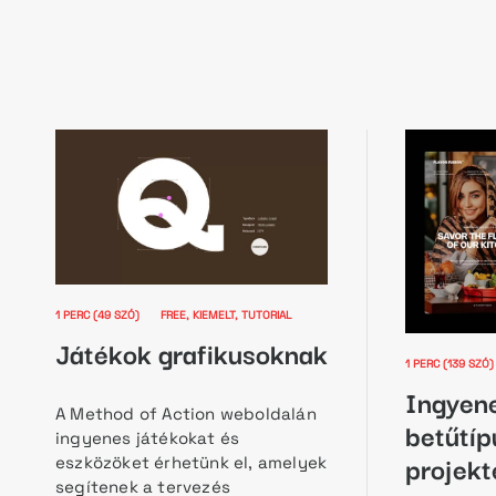
1 PERC (49 SZÓ)
FREE
KIEMELT
TUTORIAL
Játékok grafikusoknak
1 PERC (139 S
Ingyen
A Method of Action weboldalán
betűtíp
ingyenes játékokat és
projek
eszközöket érhetünk el, amelyek
segítenek a tervezés