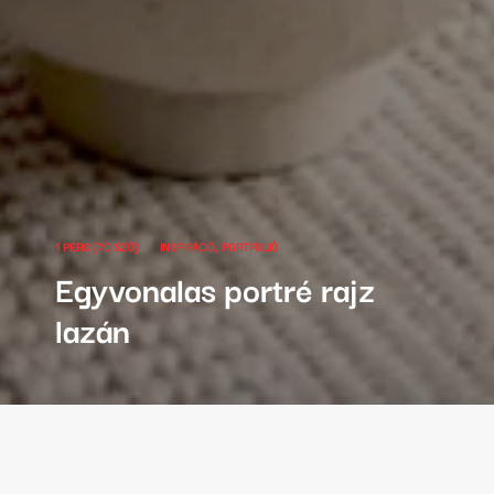
1 PERC (70 SZÓ)
INSPIRÁCIÓ
PORTFOLIÓ
Egyvonalas portré rajz
lazán