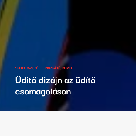
1 PERC (152 SZÓ)
INSPIRÁCIÓ
KIEMELT
Üditő dizájn az üdítő
csomagoláson