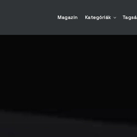
Magazin
Kategóriák
Tags
toggle
child
menu