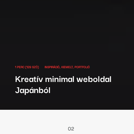
1 PERC (129 SZÓ)
INSPIRÁCIÓ
KIEMELT
PORTFOLIÓ
Kreatív minimal weboldal
Japánból
01
02
03