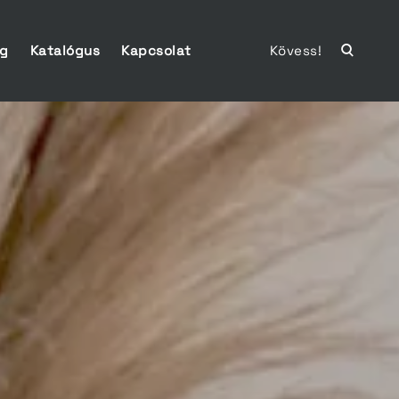
ág
Katalógus
Kapcsolat
Kövess!
open
search
form