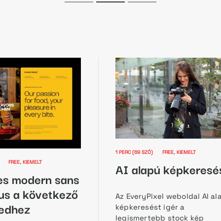
1 PERC (69 SZÓ)
FREE
KIEMELT
ZÓ)
FREE
KIEMELT
AI alapú képkeresé
es modern sans
us a következő
Az EveryPixel weboldal AI al
tedhez
képkeresést igér a
legismertebb stock kép