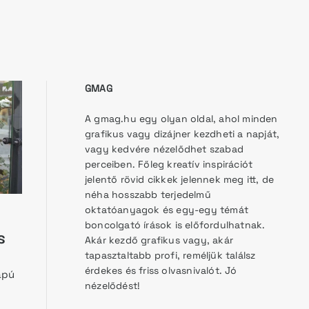
GMAG
A gmag.hu egy olyan oldal, ahol minden
grafikus vagy dizájner kezdheti a napját,
vagy kedvére nézelődhet szabad
perceiben. Főleg kreatív inspirációt
jelentő rövid cikkek jelennek meg itt, de
néha hosszabb terjedelmű
oktatóanyagok és egy-egy témát
boncolgató írások is előfordulhatnak.
s
Akár kezdő grafikus vagy, akár
tapasztaltabb profi, reméljük találsz
érdekes és friss olvasnivalót. Jó
apú
nézelődést!