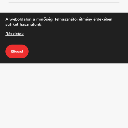
Free
A weboldalon a minőségi felhasználói élmény érdekében
Inspiráció
sütiket használunk.
Kiemelt
Részletek
Portfolió
Elfogad
Teszt
Tutorial
Info
Impresszum
Adatvédelmi Nyilatkozat
Süti nyilatkozat