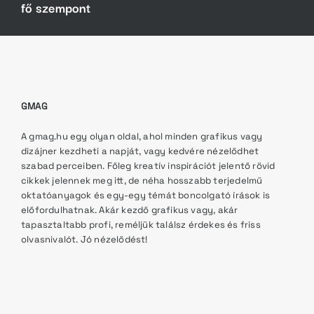
fő szempont
GMAG
A gmag.hu egy olyan oldal, ahol minden grafikus vagy
dizájner kezdheti a napját, vagy kedvére nézelődhet
szabad perceiben. Főleg kreatív inspirációt jelentő rövid
cikkek jelennek meg itt, de néha hosszabb terjedelmű
oktatóanyagok és egy-egy témát boncolgató írások is
előfordulhatnak. Akár kezdő grafikus vagy, akár
tapasztaltabb profi, reméljük találsz érdekes és friss
olvasnivalót. Jó nézelődést!