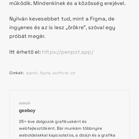
működik. Mindenkinek és a közösség erejével.
Nyilván kevesebbet tud, mint a Figma, de
ingyenes és az is lesz „örökre”, szóval egy
próbát megér.
Itt érhető el:
https://penpot.app/
Cimkék:
ajánló
figma
szoftver
xd
SZERZŐ:
geeboy
25+ éve dolgozok grafikusként és
webfejlesztőként. Bár munkám többnyire
weboldalakkal kapcsolatos, a dizájn és a grafika