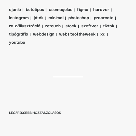
ajánló
betűtípus
csomagolás
figma
hardver
instagram
játék
minimal
photoshop
procreate
rajz/illusztráció
retouch
stock
szoftver
tiktok
tipógráfia
webdesign
websiteoftheweek
xd
youtube
LEGFRISSEBB HOZZÁSZÓLÁSOK