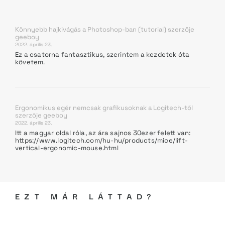
Könnyebb hajkivágás a Photoshop-ban (tutorial)
szerzője
geeboy
2022. április 23.
Ez a csatorna fantasztikus, szerintem a kezdetek óta
követem.
Ergonomikus egér nemcsak grafikusoknak a Logitech-től
szerzője
geeboy
2022. április 23.
Itt a magyar oldal róla, az ára sajnos 30ezer felett van:
https://www.logitech.com/hu-hu/products/mice/lift-
vertical-ergonomic-mouse.html
EZT MÁR LÁTTAD?