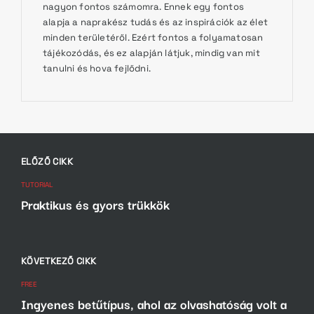
nagyon fontos számomra. Ennek egy fontos
alapja a naprakész tudás és az inspirációk az élet
minden területéről. Ezért fontos a folyamatosan
tájékozódás, és ez alapján látjuk, mindig van mit
tanulni és hova fejlődni.
Bejegyzés
navigáció
ELŐZŐ CIKK
TUTORIAL
Praktikus és gyors trükkök
KÖVETKEZŐ CIKK
FREE
Ingyenes betűtípus, ahol az olvashatóság volt a