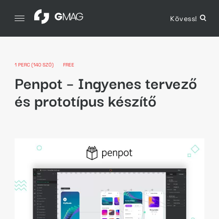
Skip
to
Kövess!
open
GMAG
content
sear
Grafika. Magazin.
form
1 PERC (140 SZÓ)
FREE
Penpot – Ingyenes tervező
és prototípus készítő