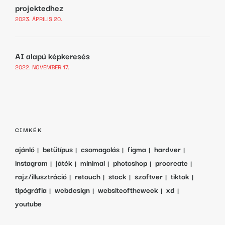
projektedhez
2023. ÁPRILIS 20.
AI alapú képkeresés
2022. NOVEMBER 17.
CIMKÉK
ajánló
betűtípus
csomagolás
figma
hardver
instagram
játék
minimal
photoshop
procreate
rajz/illusztráció
retouch
stock
szoftver
tiktok
tipógráfia
webdesign
websiteoftheweek
xd
youtube