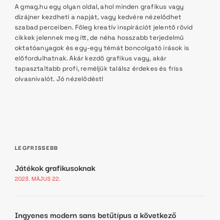
A gmag.hu egy olyan oldal, ahol minden grafikus vagy
dizájner kezdheti a napját, vagy kedvére nézelődhet
szabad perceiben. Főleg kreatív inspirációt jelentő rövid
cikkek jelennek meg itt, de néha hosszabb terjedelmű
oktatóanyagok és egy-egy témát boncolgató írások is
előfordulhatnak. Akár kezdő grafikus vagy, akár
tapasztaltabb profi, reméljük találsz érdekes és friss
olvasnivalót. Jó nézelődést!
LEGFRISSEBB
Játékok grafikusoknak
2023. MÁJUS 22.
Ingyenes modern sans betűtípus a következő