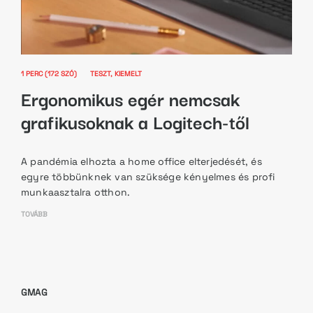
1 PERC (172 SZÓ)
TESZT
KIEMELT
Ergonomikus egér nemcsak
grafikusoknak a Logitech-től
A pandémia elhozta a home office elterjedését, és
egyre többünknek van szüksége kényelmes és profi
munkaasztalra otthon.
TOVÁBB
GMAG