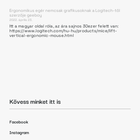
Ergonomikus egér nemcsak grafikusoknak a Logitech-től
szerzője
geeboy
2022. április 23.
Itt a magyar oldal róla, az ára sajnos 30ezer felett van:
https://www.logitech.com/hu-hu/products/mice/lift-
vertical-ergonomic-mouse.html
Kövess minket itt is
Facebook
Instagram