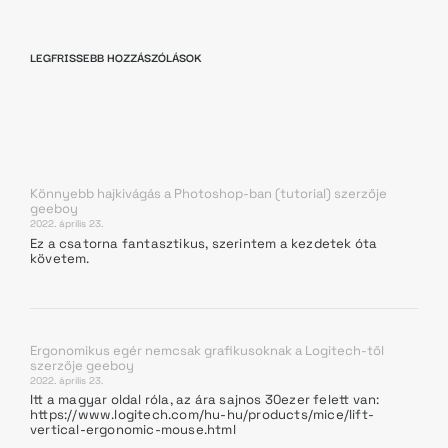
LEGFRISSEBB HOZZÁSZÓLÁSOK
Könnyebb hajkivágás a Photoshop-ban (tutorial)
szerzője
geeboy
2022. április 23.
Ez a csatorna fantasztikus, szerintem a kezdetek óta
követem.
Ergonomikus egér nemcsak grafikusoknak a Logitech-től
szerzője
geeboy
2022. április 23.
Itt a magyar oldal róla, az ára sajnos 30ezer felett van:
https://www.logitech.com/hu-hu/products/mice/lift-
vertical-ergonomic-mouse.html