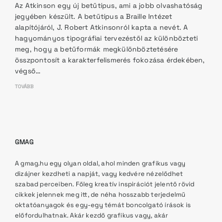
Az Atkinson egy új betűtípus, ami a jobb olvashatóság
jegyében készült. A betűtípus a Braille Intézet
alapítójáról, J. Robert Atkinsonról kapta a nevét. A
hagyományos tipográfiai tervezéstől az különbözteti
meg, hogy a betűformák megkülönböztetésére
összpontosít a karakterfelismerés fokozása érdekében,
végső…
TOVÁBB
GMAG
A gmag.hu egy olyan oldal, ahol minden grafikus vagy
dizájner kezdheti a napját, vagy kedvére nézelődhet
szabad perceiben. Főleg kreatív inspirációt jelentő rövid
cikkek jelennek meg itt, de néha hosszabb terjedelmű
oktatóanyagok és egy-egy témát boncolgató írások is
előfordulhatnak. Akár kezdő grafikus vagy, akár