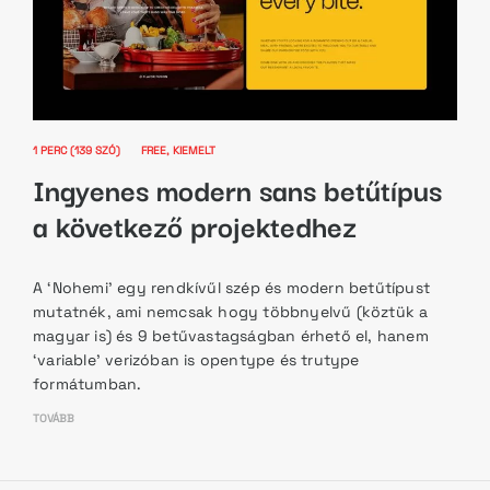
1 PERC (139 SZÓ)
FREE
KIEMELT
Ingyenes modern sans betűtípus
a következő projektedhez
A ‘Nohemi’ egy rendkívűl szép és modern betűtípust
mutatnék, ami nemcsak hogy többnyelvű (köztük a
magyar is) és 9 betűvastagságban érhető el, hanem
‘variable’ verizóban is opentype és trutype
formátumban.
TOVÁBB