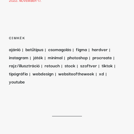
2022. NOVEMBER 17.
CIMKÉK
ajánló
betűtípus
csomagolás
figma
hardver
instagram
játék
minimal
photoshop
procreate
rajz/illusztráció
retouch
stock
szoftver
tiktok
tipógráfia
webdesign
websiteoftheweek
xd
youtube