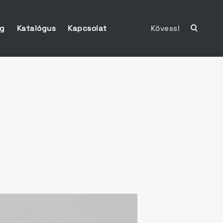
ág
Katalógus
Kapcsolat
Kövess!
open
search
form