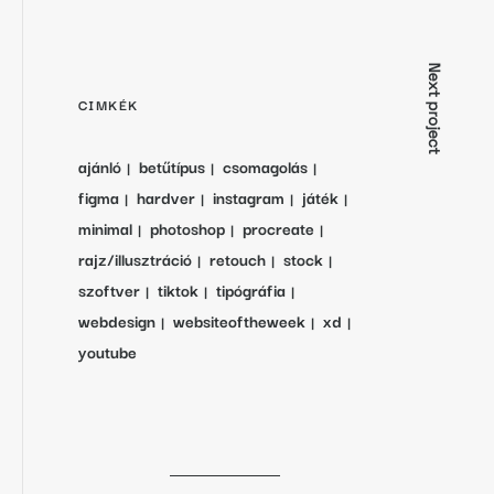
Next project
CIMKÉK
ajánló
betűtípus
csomagolás
figma
hardver
instagram
játék
minimal
photoshop
procreate
rajz/illusztráció
retouch
stock
szoftver
tiktok
tipógráfia
webdesign
websiteoftheweek
xd
youtube