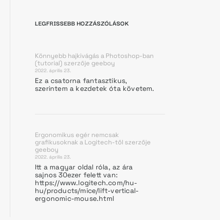
LEGFRISSEBB HOZZÁSZÓLÁSOK
Könnyebb hajkivágás a Photoshop-ban
(tutorial)
szerzője
geeboy
2022. április 23.
Ez a csatorna fantasztikus,
szerintem a kezdetek óta követem.
Ergonomikus egér nemcsak
grafikusoknak a Logitech-től
szerzője
geeboy
2022. április 23.
Itt a magyar oldal róla, az ára
sajnos 30ezer felett van:
https://www.logitech.com/hu-
hu/products/mice/lift-vertical-
ergonomic-mouse.html