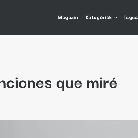
Magazin
Kategóriák
Tags
toggle
child
menu
nciones que miré