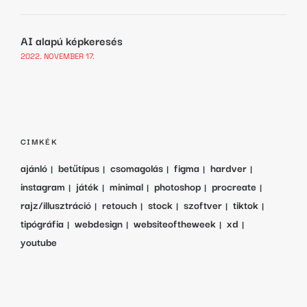
AI alapú képkeresés
2022. NOVEMBER 17.
CIMKÉK
ajánló
betűtípus
csomagolás
figma
hardver
instagram
játék
minimal
photoshop
procreate
rajz/illusztráció
retouch
stock
szoftver
tiktok
tipógráfia
webdesign
websiteoftheweek
xd
youtube