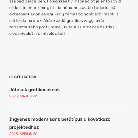
szabad perceiben. Főleg kreatív inspirációt jelentő rövid
cikkek jelennek meg itt, de néha hosszabb terjedelmű
oktatóanyagok és egy-egy témát boncolgató írások is
előfordulhatnak. Akár kezdő grafikus vagy, akár
tapasztaltabb profi, reméljük találsz érdekes és friss
olvasnivalót. Jó nézelődést!
LEGFRISSEBB
Játékok grafikusoknak
2023. MÁJUS 22.
Ingyenes modern sans betűtípus a következő
projektedhez
2023. ÁPRILIS 20.