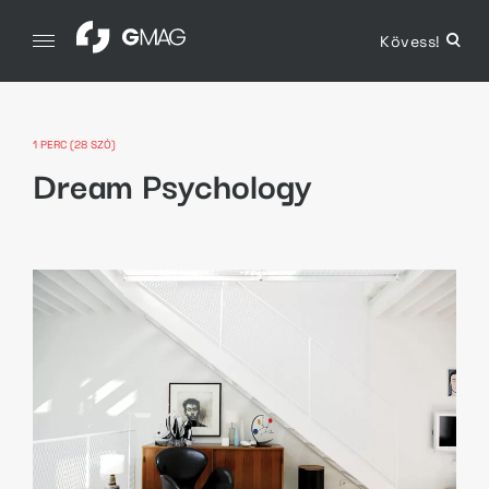
Skip
to
Kövess!
open
GMAG
content
sear
Grafika. Magazin.
form
1 PERC (28 SZÓ)
Dream Psychology