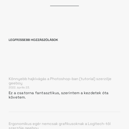
LEGFRISSEBB HOZZÁSZÓLÁSOK
Könnyebb hajkivágás a Photoshop-ban (tutorial)
szerzője
geeboy
2022. április 23.
Ez a csatorna fantasztikus, szerintem a kezdetek óta
követem.
Ergonomikus egér nemcsak grafikusoknak a Logitech-től
szerzője
geeboy