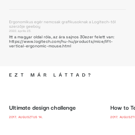
Ergonomikus egér nemcsak grafikusoknak a Logitech-től
szerzője
geeboy
2022. április 23.
Itt a magyar oldal róla, az ára sajnos 30ezer felett van:
https://www.logitech.com/hu-hu/products/mice/lift-
vertical-ergonomic-mouse.html
EZT MÁR LÁTTAD?
Ultimate design challenge
How to Te
2017. AUGUSZTUS 14.
2017. AUGUSZT