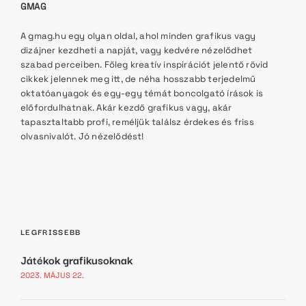
GMAG
A gmag.hu egy olyan oldal, ahol minden grafikus vagy
dizájner kezdheti a napját, vagy kedvére nézelődhet
szabad perceiben. Főleg kreatív inspirációt jelentő rövid
cikkek jelennek meg itt, de néha hosszabb terjedelmű
oktatóanyagok és egy-egy témát boncolgató írások is
előfordulhatnak. Akár kezdő grafikus vagy, akár
tapasztaltabb profi, reméljük találsz érdekes és friss
olvasnivalót. Jó nézelődést!
LEGFRISSEBB
Játékok grafikusoknak
2023. MÁJUS 22.