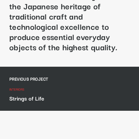
the Japanese heritage of
traditional craft and
technological excellence to
produce essential everyday
objects of the highest quality.
Bejegyzés
navigáció
PREVIOUS PROJECT
INTERIORS
Strings of Life