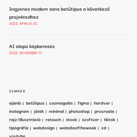
Ingyenes modern sans betűtípus a következő
projektedhez
2023. ÁPRILIS 20.
AI alapú képkeresés
2022. NOVEMBER 17.
CIMKÉK
ajánló
betűtípus
csomagolás
figma
hardver
instagram
játék
minimal
photoshop
procreate
rajz/illusztráció
retouch
stock
szoftver
tiktok
tipógráfia
webdesign
websiteoftheweek
xd
youtube